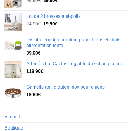
Le
Le
99,90
€
89,90
€
prix
prix
initial
actuel
Lot de 2 brosses anti-poils
était :
est :
Le
Le
24,90
€
19,90
€
99,90€.
89,90€.
prix
prix
initial
actuel
Distributeur de nourriture pour chiens et chats,
était :
est :
alimentation lente
24,90€.
19,90€.
39,90
€
Arbre à chat Cactus, réglable du sol au plafond
119,90
€
Gamelle anti glouton inox pour chiens
19,90
€
Accueil
Boutique