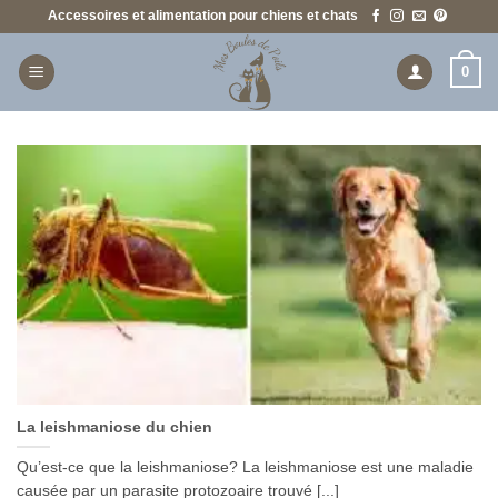
Passer
Accessoires et alimentation pour chiens et chats
au
contenu
0
La leishmaniose du chien
Qu’est-ce que la leishmaniose? La leishmaniose est une maladie
causée par un parasite protozoaire trouvé [...]