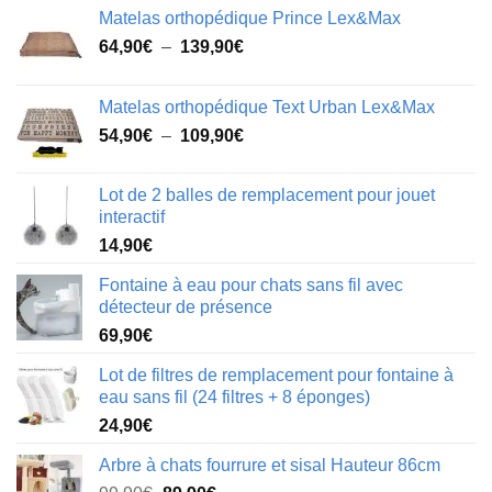
Matelas orthopédique Prince Lex&Max
Plage
64,90
€
–
139,90
€
de
prix :
Matelas orthopédique Text Urban Lex&Max
64,90€
Plage
54,90
€
–
109,90
€
à
de
139,90€
prix :
Lot de 2 balles de remplacement pour jouet
54,90€
interactif
à
14,90
€
109,90€
Fontaine à eau pour chats sans fil avec
détecteur de présence
69,90
€
Lot de filtres de remplacement pour fontaine à
eau sans fil (24 filtres + 8 éponges)
24,90
€
Arbre à chats fourrure et sisal Hauteur 86cm