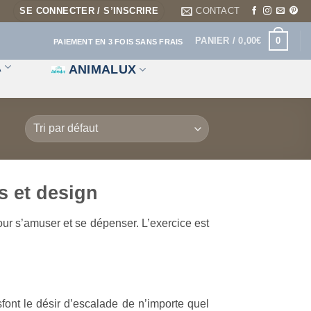
SE CONNECTER / S’INSCRIRE
CONTACT
0
PANIER /
0,00
€
PAIEMENT EN 3 FOIS SANS FRAIS
A
ANIMALUX
s et design
our s’amuser et se dépenser. L’exercice est
sfont le désir d’escalade de n’importe quel