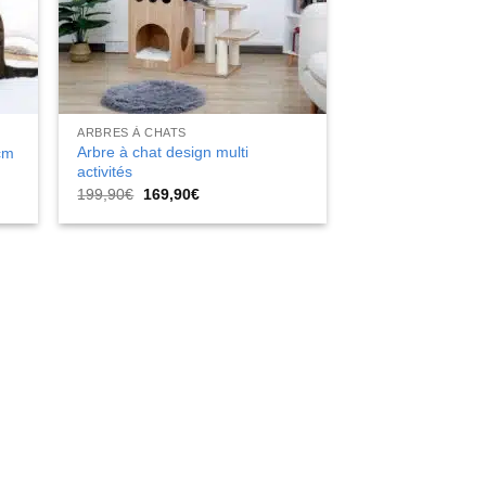
ARBRES À CHATS
Arbre à chat design multi
cm
activités
Le
Le
199,90
€
169,90
€
prix
prix
initial
actuel
était :
est :
199,90€.
169,90€.