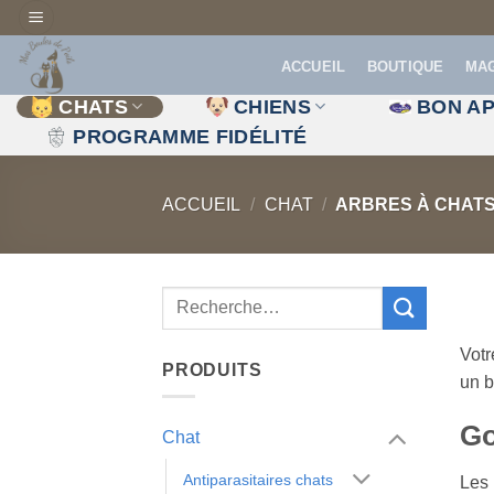
Passer
au
ACCUEIL
BOUTIQUE
MA
contenu
CHATS
CHIENS
BON AP
PROGRAMME FIDÉLITÉ
ACCUEIL
/
CHAT
/
ARBRES À CHAT
Votr
PRODUITS
un b
Go
Chat
Antiparasitaires chats
Les 