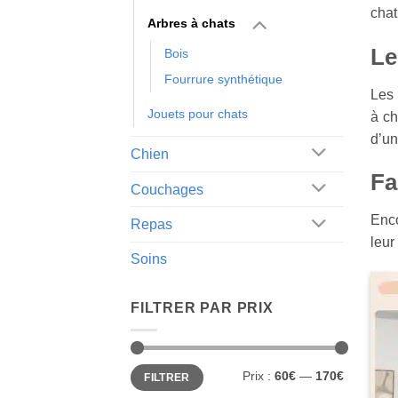
chat
Arbres à chats
Le
Bois
Fourrure synthétique
Les 
Jouets pour chats
à ch
d’un
Chien
Fa
Couchages
Enco
Repas
leur
Soins
FILTRER PAR PRIX
Prix
Prix
Prix :
60€
—
170€
FILTRER
min
max