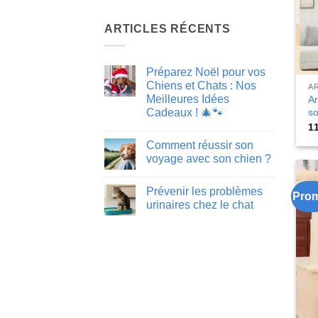
ARTICLES RÉCENTS
Préparez Noël pour vos
Chiens et Chats : Nos
A
Meilleures Idées
Ar
so
Cadeaux ! 🎄🐾
1
Aucun
commentaire
Comment réussir son
sur
Préparez
voyage avec son chien ?
Noël
pour
Aucun
vos
commentaire
Prévenir les problèmes
Chiens
sur
Pro
et
Comment
urinaires chez le chat
Chats
réussir
:
son
Aucun
Nos
voyage
commentaire
Meilleures
avec
sur
Idées
son
Prévenir
Cadeaux
chien
les
!
?
problèmes
🎄
urinaires
🐾
chez
le
chat