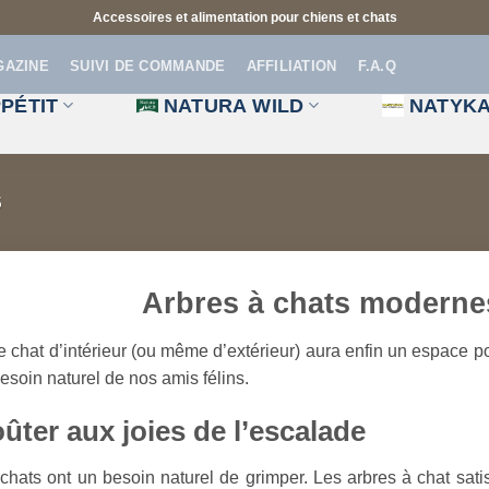
Accessoires et alimentation pour chiens et chats
GAZINE
SUIVI DE COMMANDE
AFFILIATION
F.A.Q
PÉTIT
NATURA WILD
NATYK
S
Arbres à chats moderne
e chat d’intérieur (ou même d’extérieur) aura enfin un espace p
esoin naturel de nos amis félins.
ûter aux joies de l’escalade
chats ont un besoin naturel de grimper. Les arbres à chat sati