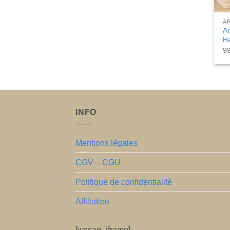
A
Ar
H
9
INFO
Mentions légales
CGV – CGU
Politique de confidentialité
Affiliation
[wcsag_iframe]