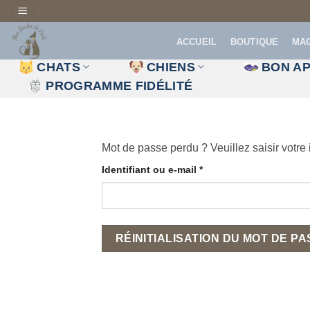
Passer
au
ACCUEIL
BOUTIQUE
MA
contenu
CHATS
CHIENS
BON AP
PROGRAMME FIDÉLITÉ
Mot de passe perdu ? Veuillez saisir votre
Obligatoire
Identifiant ou e-mail
*
RÉINITIALISATION DU MOT DE P
Alternative: