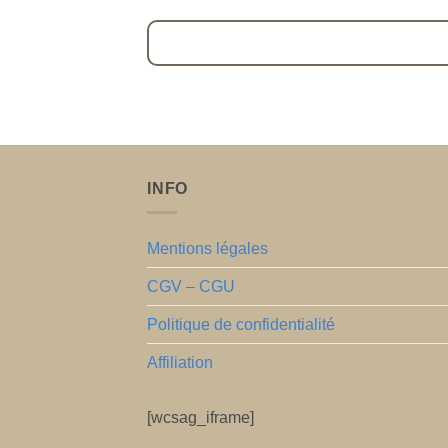
INFO
Mentions légales
CGV – CGU
Politique de confidentialité
Affiliation
[wcsag_iframe]