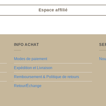
Espace affilié
INFO ACHAT
SE
Modes de paiement
Nou
Expédition et Livraison
Remboursement & Politique de retours
Retour/Échange