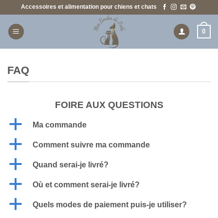
Passer
Accessoires et alimentation pour chiens et chats
au
contenu
0
FAQ
FOIRE AUX QUESTIONS
a
Ma commande
a
Comment suivre ma commande
a
Quand serai-je livré?
a
Où et comment serai-je livré?
a
Quels modes de paiement puis-je utiliser?