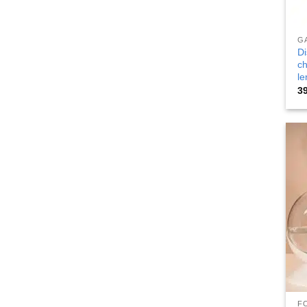
G
Di
ch
le
3
FO