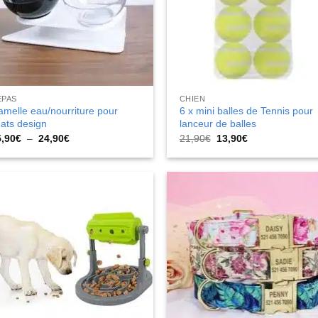
EPAS
CHIEN
melle eau/nourriture pour
6 x mini balles de Tennis pour
ats design
lanceur de balles
Plage
Le
Le
5,90
€
–
24,90
€
21,90
€
13,90
€
de
prix
prix
prix :
initial
actuel
15,90€
était :
est :
à
21,90€.
13,90€.
24,90€