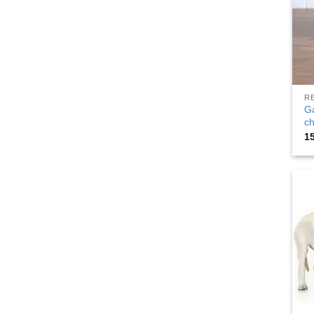
R
Ga
ch
1