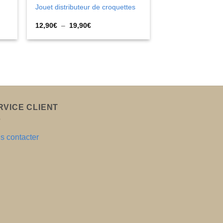
Jouet distributeur de croquettes
Plage
12,90
€
–
19,90
€
de
prix :
12,90€
à
19,90€
RVICE CLIENT
s contacter