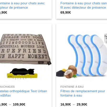
ntaine à eau pour chats avec
Fontaine à eau pour chats san
pteur de présence
fil avec détecteur de présence
9,90
€
69,90
€
OUCHAGES
FONTAINE À EAU
telas orthopédique Text Urban
Filtres de remplacement pour
ex&Max
fontaine à eau
Plage
Plage
4,90
€
–
109,90
€
16,90
€
–
29,90
€