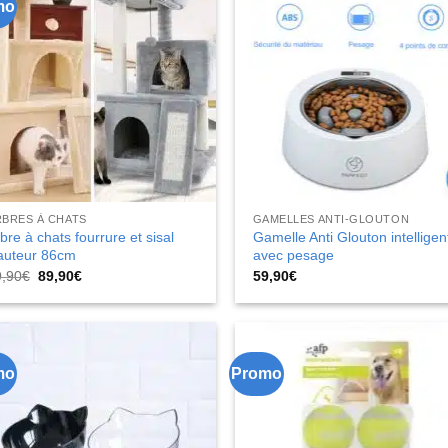
mo
RBRES À CHATS
GAMELLES ANTI-GLOUTON
bre à chats fourrure et sisal
Gamelle Anti Glouton intelligen
auteur 86cm
avec pesage
Le
Le
9,90
€
89,90
€
59,90
€
prix
prix
initial
actuel
était :
est :
99,90€.
89,90€.
mo
Promo