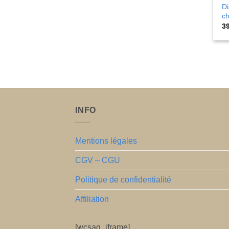
Di
ch
3
INFO
Mentions légales
CGV – CGU
Politique de confidentialité
Affiliation
[wcsag_iframe]