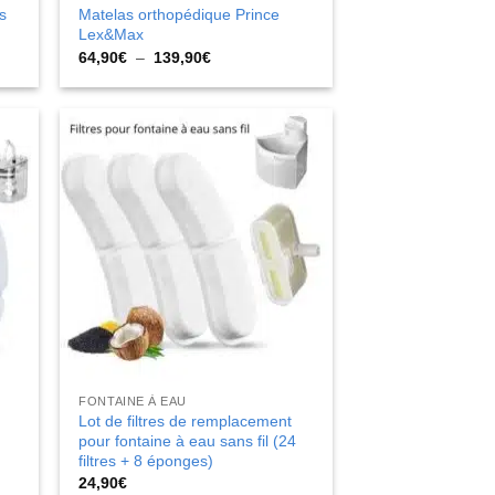
s
Matelas orthopédique Prince
Lex&Max
Plage
64,90
€
–
139,90
€
de
prix :
64,90€
à
139,90€
FONTAINE À EAU
Lot de filtres de remplacement
pour fontaine à eau sans fil (24
filtres + 8 éponges)
24,90
€