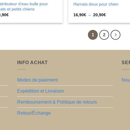
stributeur d’eau bulle pour
Harnais doux pour chien
ats et petits chiens
Plage
9,90
€
16,90
€
–
20,90
€
de
prix :
16,90€
à
1
2
20,90€
INFO ACHAT
SE
Modes de paiement
Nou
Expédition et Livraison
Remboursement & Politique de retours
Retour/Échange