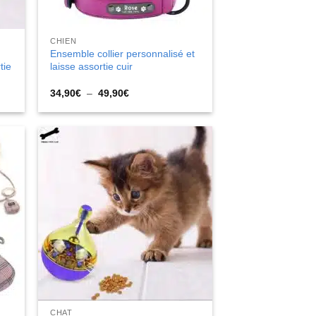
CHIEN
Ensemble collier personnalisé et
tie
laisse assortie cuir
Plage
34,90
€
–
49,90
€
de
prix :
34,90€
à
49,90€
CHAT