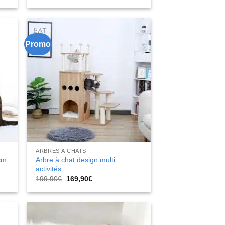
Promo
ARBRES À CHATS
Arbre à chat design multi
cm
activités
Le
Le
199,90
€
169,90
€
prix
prix
initial
actuel
était :
est :
199,90€.
169,90€.