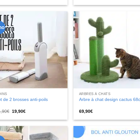
de
de
prix :
prix :
54,90€
16,90€
à
à
109,90€
29,90€
mo
OINS
ARBRES À CHATS
t de 2 brosses anti-poils
Arbre à chat design cactus 68
Le
Le
4,90
€
19,90
€
69,90
€
prix
prix
initial
actuel
était :
est :
24,90€.
19,90€.