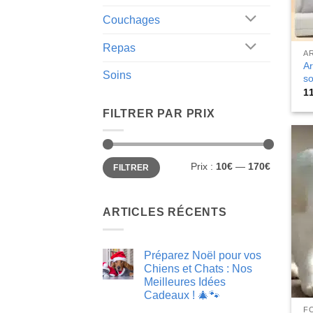
Couchages
Repas
A
Ar
Soins
so
1
FILTRER PAR PRIX
Prix
Prix
Prix :
10€
—
170€
FILTRER
min
max
ARTICLES RÉCENTS
Préparez Noël pour vos
Chiens et Chats : Nos
Meilleures Idées
Cadeaux ! 🎄🐾
Aucun
FO