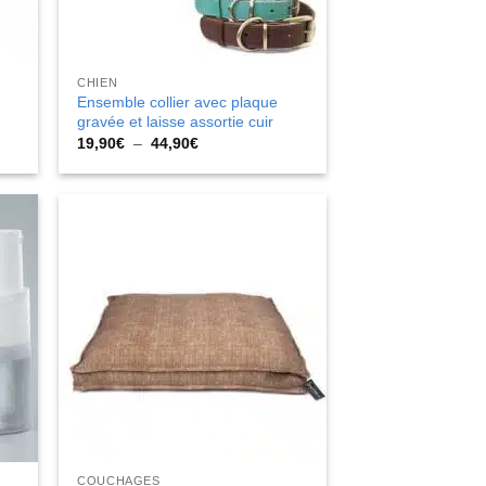
CHIEN
Ensemble collier avec plaque
gravée et laisse assortie cuir
Plage
19,90
€
–
44,90
€
de
prix :
19,90€
à
44,90€
COUCHAGES