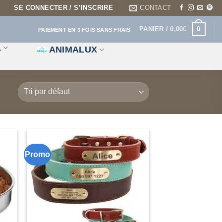
SE CONNECTER / S’INSCRIRE
CONTACT
0
PANIER /
0,00
€
PAIEMENT EN 3 FOIS SANS FRAIS
A
ANIMALUX
Promo