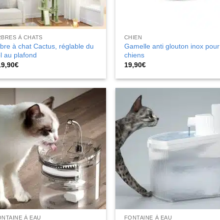
RBRES À CHATS
CHIEN
bre à chat Cactus, réglable du
Gamelle anti glouton inox pour
l au plafond
chiens
19,90
€
19,90
€
NTAINE À EAU
FONTAINE À EAU