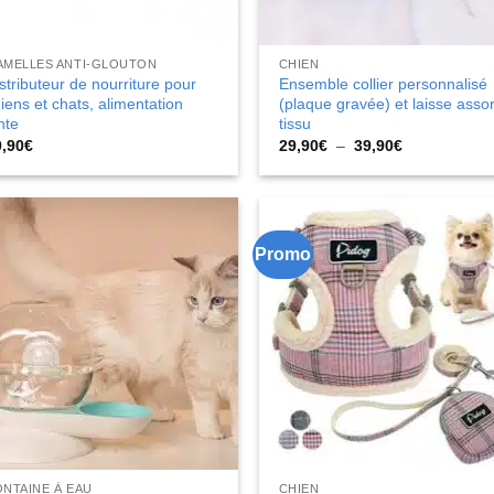
AMELLES ANTI-GLOUTON
CHIEN
stributeur de nourriture pour
Ensemble collier personnalisé
iens et chats, alimentation
(plaque gravée) et laisse assor
nte
tissu
Plage
9,90
€
29,90
€
–
39,90
€
de
prix :
29,90€
à
39,90€
Promo
NTAINE À EAU
CHIEN