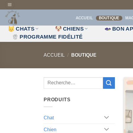
Passer
au
ACCUEIL
BOUTIQUE
MA
contenu
CHATS
CHIENS
BON AP
PROGRAMME FIDÉLITÉ
ACCUEIL
/
BOUTIQUE
PRODUITS
Chat
Chien