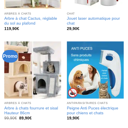
ARBRES À CHATS
CHAT
Arbre à chat Cactus, réglable
Jouet laser automatique pour
du sol au plafond
chat
119,90
€
29,90
€
Promo
ARBRES À CHATS
ANTIPARASITAIRES CHATS
Arbre à chats fourrure et sisal
Peigne Anti Puces électrique
Hauteur 86cm
pour chiens et chats
Le
Le
99,90
€
89,90
€
19,90
€
prix
prix
initial
actuel