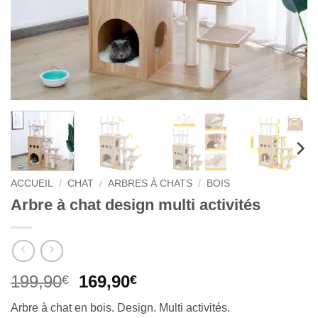
ACCUEIL
/
CHAT
/
ARBRES À CHATS
/
BOIS
Arbre à chat design multi activités
Le
Le
199,90
169,90
€
€
prix
prix
Arbre à chat en bois. Design. Multi activités.
initial
actuel