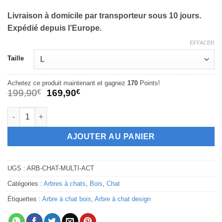
était :
est :
Livraison à domicile par transporteur sous 10 jours.
199,90€.
169,90€.
Expédié depuis l’Europe.
EFFACER
Alternative:
Taille
Achetez ce produit maintenant et gagnez
170
Points!
Le
Le
199,90
€
169,90
€
prix
prix
initial
actuel
quantité de Arbre à chat design multi activités
était :
est :
199,90€.
169,90€.
AJOUTER AU PANIER
UGS :
ARB-CHAT-MULTI-ACT
Catégories :
Arbres à chats
,
Bois
,
Chat
Étiquettes :
Arbre à chat bois
,
Arbre à chat design