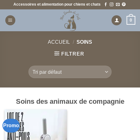
Passer
Accessoires et alimentation pour chiens et chats
au
contenu
0
ACCUEIL
/
SOINS
FILTRER
Soins des animaux de compagnie
Promo