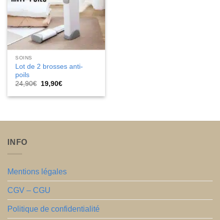
SOINS
Lot de 2 brosses anti-
poils
Le
Le
24,90
€
19,90
€
prix
prix
initial
actuel
était :
est :
24,90€.
19,90€.
INFO
Mentions légales
CGV – CGU
Politique de confidentialité