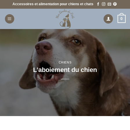
Passer
Accessoires et alimentation pour chiens et chats
au
contenu
0
CHIENS
L’aboiement du chien