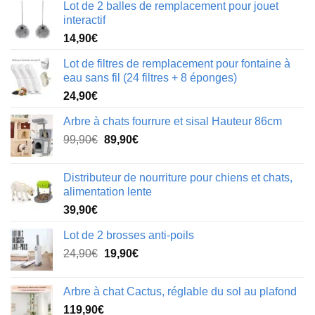
Lot de 2 balles de remplacement pour jouet
interactif
14,90
€
Lot de filtres de remplacement pour fontaine à
eau sans fil (24 filtres + 8 éponges)
24,90
€
Arbre à chats fourrure et sisal Hauteur 86cm
Le
Le
99,90
€
89,90
€
prix
prix
initial
actuel
Distributeur de nourriture pour chiens et chats,
était :
est :
alimentation lente
99,90€.
89,90€.
39,90
€
Lot de 2 brosses anti-poils
Le
Le
24,90
€
19,90
€
prix
prix
initial
actuel
Arbre à chat Cactus, réglable du sol au plafond
était :
est :
119,90
€
24,90€.
19,90€.