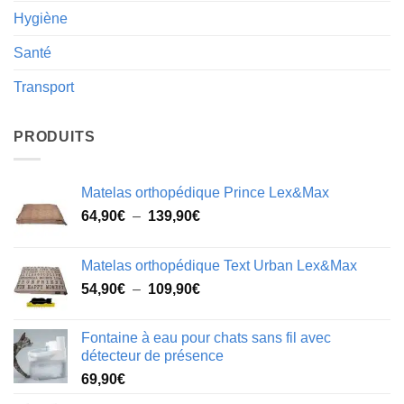
Hygiène
Santé
Transport
PRODUITS
Matelas orthopédique Prince Lex&Max
Plage
64,90
€
–
139,90
€
de
prix :
Matelas orthopédique Text Urban Lex&Max
64,90€
Plage
54,90
€
–
109,90
€
à
de
139,90€
prix :
Fontaine à eau pour chats sans fil avec
54,90€
détecteur de présence
à
69,90
€
109,90€