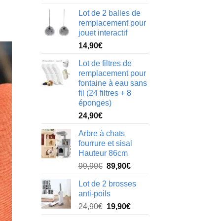
Lot de 2 balles de
remplacement pour
jouet interactif
14,90
€
Lot de filtres de
remplacement pour
fontaine à eau sans
fil (24 filtres + 8
éponges)
24,90
€
Arbre à chats
fourrure et sisal
Hauteur 86cm
Le
Le
99,90
€
89,90
€
prix
prix
Lot de 2 brosses
initial
actuel
anti-poils
était :
est :
Le
Le
24,90
€
19,90
€
99,90€.
89,90€.
prix
prix