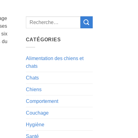
lage
rses
 six
CATÉGORIES
s du
Alimentation des chiens et
chats
Chats
Chiens
Comportement
Couchage
Hygiène
Santé