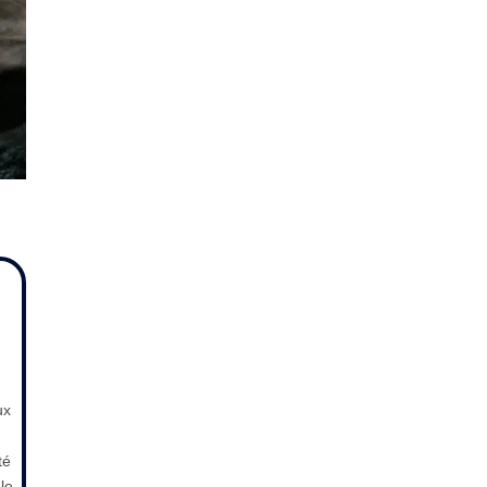
ux
té
le