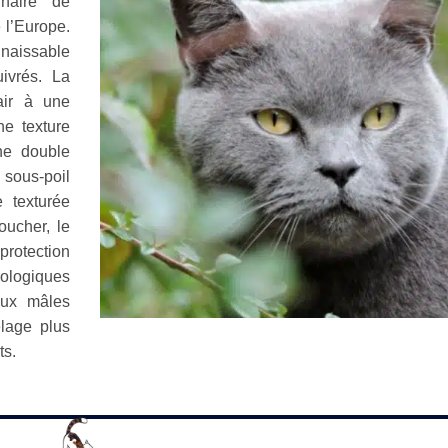
naire de
 l’Europe.
nnaissable
ivrés. La
air à une
ne texture
he double
 sous-poil
 texturée
oucher, le
rotection
ologiques
eux mâles
elage plus
ts.