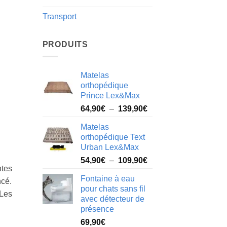
Transport
PRODUITS
Matelas
orthopédique
Prince Lex&Max
Plage
64,90
€
–
139,90
€
de
Matelas
prix :
orthopédique Text
64,90€
Urban Lex&Max
à
Plage
54,90
€
–
109,90
€
139,90€
ntes
de
Fontaine à eau
ncé.
prix :
pour chats sans fil
54,90€
 Les
avec détecteur de
à
présence
109,90€
69,90
€