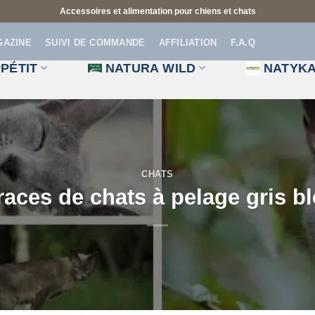
Accessoires et alimentation pour chiens et chats
GAZINE
SUIVI DE COMMANDE
AFFILIATION
F.A.Q
PÉTIT
NATURA WILD
NATYK
CHATS
races de chats à pelage gris b