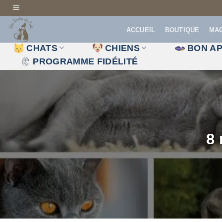
Passer
au
ACCUEIL
BOUTIQUE
MA
contenu
CHATS
CHIENS
BON AP
PROGRAMME FIDÉLITÉ
8 