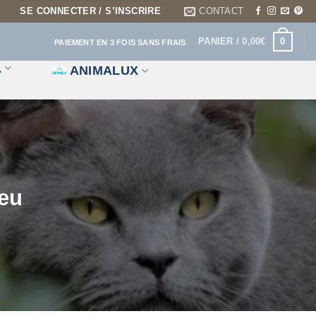
SE CONNECTER / S’INSCRIRE
CONTACT
0
PANIER /
0,00
€
PAIEMENT EN 3 FOIS SANS FRAIS
A
ANIMALUX
leu