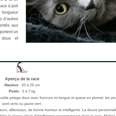
ace à poil
longueur
 d’autres
gentés aux
pportent un
e doux et
Aperçu de la race
Hauteur
: 20 à 25 cm
Poids
: 3 à 7 kg
ouble pelage doux avec fourrure mi-longue et queue en plumet; les ye
sont verts ou jaune-vert.
ueurs, affectueux, de bonne humeur et intelligents. La douce personnali
éter le niveau élevé d’intelligence souvent trouvé dans la race. Malgré 