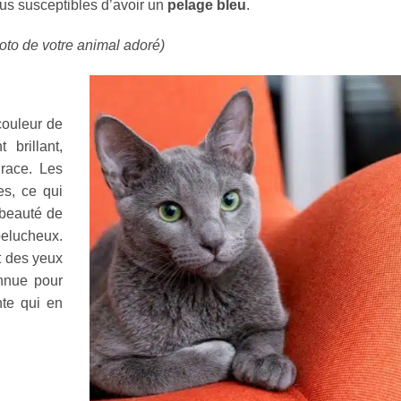
lus susceptibles d’avoir un
pelage bleu
.
hoto de votre animal adoré)
couleur de
 brillant,
race. Les
es, ce qui
 beauté de
pelucheux.
t des yeux
onnue pour
nte qui en