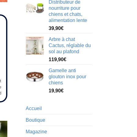
Distributeur de
initial
actuel
nourriture pour
était :
est :
chiens et chats,
24,90€.
19,90€.
alimentation lente
39,90
€
Arbre à chat
Cactus, réglable du
sol au plafond
119,90
€
Gamelle anti
glouton inox pour
t
chiens
e
19,90
€
d
Accueil
Boutique
Magazine