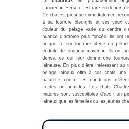
Le
chartreux
est probablement origi
l’ancienne Perse et est rare en dehors de
Ce chat est presque immédiatement reco
à sa fourrure bleu-gris et ses yeux cu
couleur du pelage varie du cendré cl
nuance d’ardoise plus foncée. Ils ont u
unique à leur fourrure bleue en peluc
enduite de longueur moyenne. Ils ont un
dense, ce qui leur donne une fourrure
laineuse. En plus d’être intéressant au t
pelage laineux offre à ces chats une p
naturelle contre les conditions météor
froides ou humides. Les chats Chartr
matures sont susceptibles d’avoir un p
laineux que les femelles ou les jeunes cha