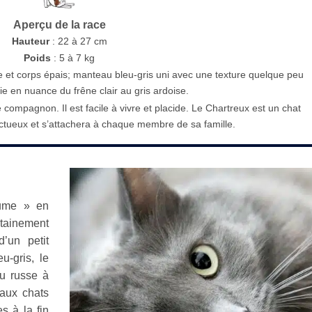
Aperçu de la race
Hauteur
: 22 à 27 cm
Poids
: 5 à 7 kg
e et corps épais; manteau bleu-gris uni avec une texture quelque peu
ie en nuance du frêne clair au gris ardoise.
compagnon. Il est facile à vivre et placide. Le Chartreux est un chat
ectueux et s’attachera à chaque membre de sa famille.
rume » en
ainement
d’un petit
u-gris, le
u russe à
 aux chats
s à la fin