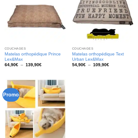
COUCHAGES
COUCHAGES
Matelas orthopédique Prince
Matelas orthopédique Text
Lex&Max
Urban Lex&Max
Plage
Plage
64,90
€
–
139,90
€
54,90
€
–
109,90
€
de
de
prix :
prix :
64,90€
54,90€
à
à
139,90€
109,90€
Promo