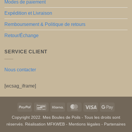
Modes de paiement
Expédition et Livraison
Remboursement & Politique de retours
Retour/Échange
SERVICE CLIENT
Nous contacter
[wcsag_iframe]
PayPal
Bancontact
Klarna
MasterCard
Visa
Google
Pay
Copyright 2022. Mes Boules de Poils - Tous les droits sont
réservés. Réalisation MFKWEB -
Mentions légales
-
Partenaires