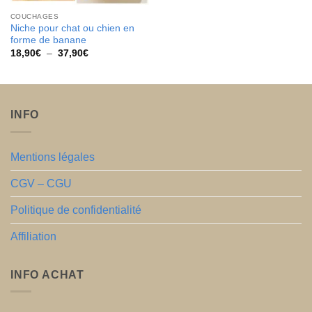
COUCHAGES
Niche pour chat ou chien en
forme de banane
Plage
18,90
€
–
37,90
€
de
prix :
18,90€
à
37,90€
INFO
Mentions légales
CGV – CGU
Politique de confidentialité
Affiliation
INFO ACHAT