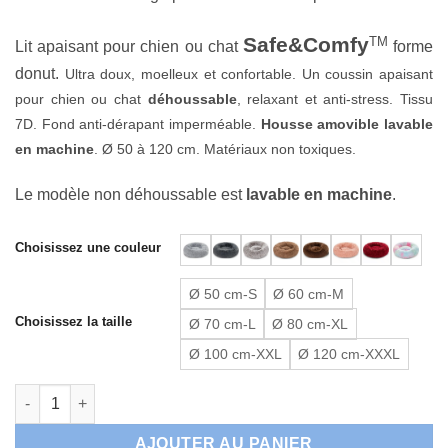
Safe&Comfy
TM
Lit apaisant pour chien ou chat
forme
donut.
Ultra doux, moelleux et confortable. Un coussin apaisant
pour chien ou chat
déhoussable
, relaxant et anti-stress. Tissu
7D. Fond anti-dérapant imperméable.
Housse amovible lavable
en machine
. Ø 50 à 120 cm. Matériaux non toxiques.
Le modèle non déhoussable est
lavable en machine
.
Alternative:
Choisissez une couleur
Ø 50 cm-S
Ø 60 cm-M
Choisissez la taille
Ø 70 cm-L
Ø 80 cm-XL
Ø 100 cm-XXL
Ø 120 cm-XXXL
quantité de Coussin apaisant déhoussable chiens et chats
AJOUTER AU PANIER