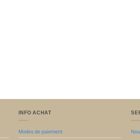
INFO ACHAT
SE
Modes de paiement
Nou