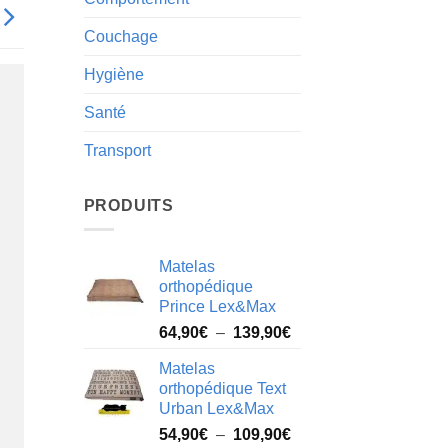
Couchage
Hygiène
Santé
Transport
PRODUITS
Matelas
orthopédique
Prince Lex&Max
Plage
64,90
€
–
139,90
€
de
Matelas
prix :
orthopédique Text
64,90€
Urban Lex&Max
à
Plage
54,90
€
–
109,90
€
139,90€