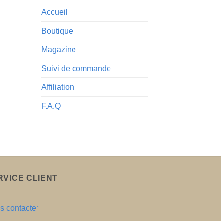
Accueil
Boutique
Magazine
Suivi de commande
Affiliation
F.A.Q
RVICE CLIENT
s contacter