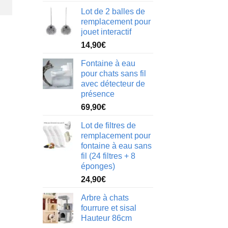
de
Lot de 2 balles de
prix :
remplacement pour
54,90€
jouet interactif
à
14,90
€
109,90€
Fontaine à eau
pour chats sans fil
avec détecteur de
présence
69,90
€
Lot de filtres de
remplacement pour
fontaine à eau sans
fil (24 filtres + 8
éponges)
24,90
€
Arbre à chats
fourrure et sisal
Hauteur 86cm