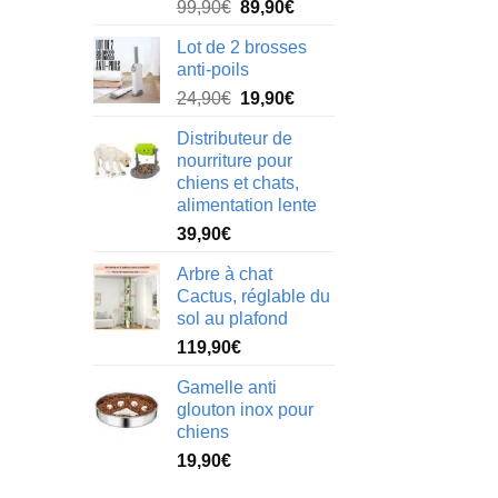
Le
Le
99,90
€
89,90
€
prix
prix
Lot de 2 brosses
initial
actuel
anti-poils
était :
est :
Le
Le
24,90
€
19,90
€
99,90€.
89,90€.
prix
prix
Distributeur de
initial
actuel
nourriture pour
était :
est :
chiens et chats,
24,90€.
19,90€.
alimentation lente
39,90
€
Arbre à chat
Cactus, réglable du
sol au plafond
119,90
€
Gamelle anti
glouton inox pour
chiens
19,90
€