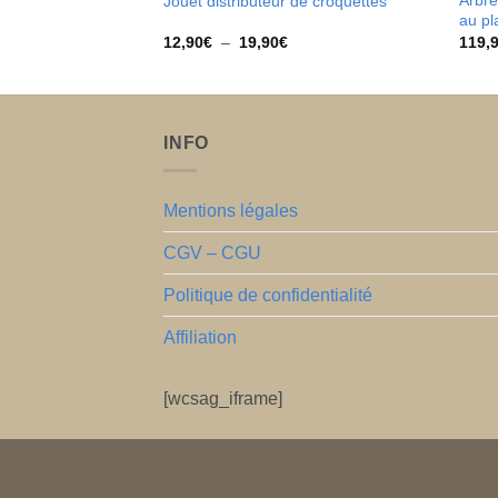
Arbre
Jouet distributeur de croquettes
au pl
Plage
12,90
€
–
19,90
€
119,
de
prix :
12,90€
à
19,90€
INFO
Mentions légales
CGV – CGU
Politique de confidentialité
Affiliation
[wcsag_iframe]