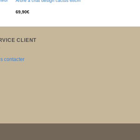
uteur
Arbre à chat design cactus 68cm
69,90
€
RVICE CLIENT
s contacter