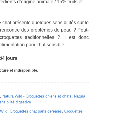
édients d’origine animale / 15% fruits et
 chat présente quelques sensibilités sur le
ou rencontre des problèmes de peau ? Peut-
 croquettes traditionnelles ? Il est donc
limentation pour chat sensible.
/4 jours
pture et indisponible.
,
Natura Wild - Croquettes chiens et chats
,
Natura
ensibilité digestive
 Wild
,
Croquettes chat sans céréales
,
Croquettes