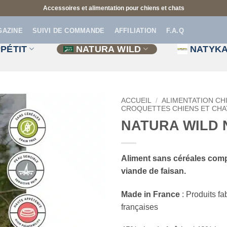
Accessoires et alimentation pour chiens et chats
GAZINE
SUIVI DE COMMANDE
AFFILIATION
F.A.Q
PÉTIT
NATURA WILD
NATYK
ACCUEIL
/
ALIMENTATION CH
CROQUETTES CHIENS ET CHA
NATURA WILD Ni
Aliment sans céréales compl
viande de faisan.
Made in France
: Produits f
françaises