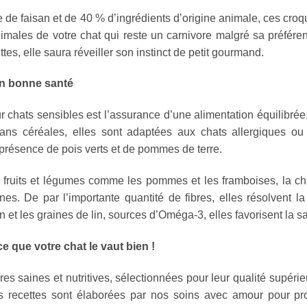
e faisan et de 40 % d’ingrédients d’origine animale, ces croqu
nimales de votre chat qui reste un carnivore malgré sa préfér
es, elle saura réveiller son instinct de petit gourmand.
en bonne santé
 chats sensibles est l’assurance d’une alimentation équilibré
ans céréales, elles sont adaptées aux chats allergiques ou s
 présence de pois verts et de pommes de terre.
ruits et légumes comme les pommes et les framboises, la chi
es. De par l’importante quantité de fibres, elles résolvent la 
t les graines de lin, sources d’Oméga-3, elles favorisent la san
 que votre chat le vaut bien !
s saines et nutritives, sélectionnées pour leur qualité supérie
os recettes sont élaborées par nos soins avec amour pour pr