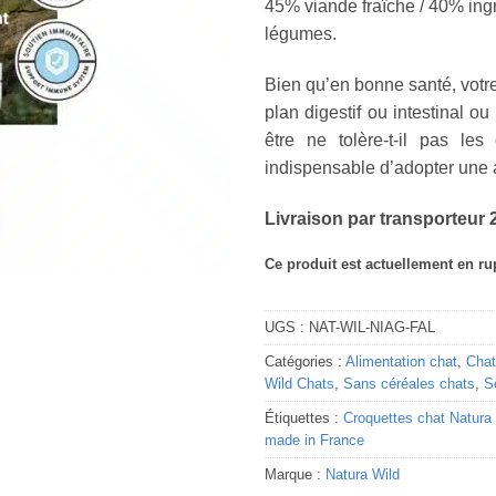
45% viande fraîche / 40% ingr
légumes.
Bien qu’en bonne santé, votre
plan digestif ou intestinal 
être ne tolère-t-il pas les
indispensable d’adopter une a
Livraison par transporteur 2
Ce produit est actuellement en ru
Alternative:
UGS :
NAT-WIL-NIAG-FAL
Catégories :
Alimentation chat
,
Chat
Wild Chats
,
Sans céréales chats
,
S
Étiquettes :
Croquettes chat Natura
made in France
Marque :
Natura Wild