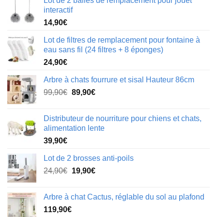
Lot de 2 balles de remplacement pour jouet
interactif
14,90
€
Lot de filtres de remplacement pour fontaine à
eau sans fil (24 filtres + 8 éponges)
24,90
€
Arbre à chats fourrure et sisal Hauteur 86cm
Le
Le
99,90
€
89,90
€
prix
prix
initial
actuel
Distributeur de nourriture pour chiens et chats,
était :
est :
alimentation lente
99,90€.
89,90€.
39,90
€
Lot de 2 brosses anti-poils
Le
Le
24,90
€
19,90
€
prix
prix
initial
actuel
Arbre à chat Cactus, réglable du sol au plafond
était :
est :
119,90
€
24,90€.
19,90€.