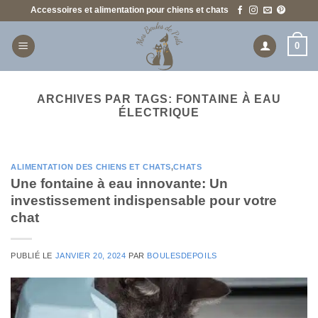
Passer
Accessoires et alimentation pour chiens et chats
au
contenu
0
ARCHIVES PAR TAGS:
FONTAINE À EAU
ÉLECTRIQUE
ALIMENTATION DES CHIENS ET CHATS
,
CHATS
Une fontaine à eau innovante: Un
investissement indispensable pour votre
chat
PUBLIÉ LE
JANVIER 20, 2024
PAR
BOULESDEPOILS