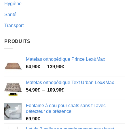
Hygiène
Santé
Transport
PRODUITS
Matelas orthopédique Prince Lex&Max
Plage
64,90
€
–
139,90
€
de
prix :
Matelas orthopédique Text Urban Lex&Max
64,90€
Plage
54,90
€
–
109,90
€
à
de
139,90€
prix :
Fontaine à eau pour chats sans fil avec
54,90€
détecteur de présence
à
69,90
€
109,90€