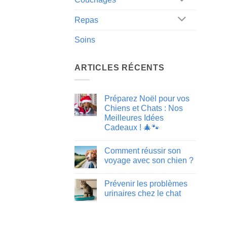
Repas
Soins
ARTICLES RÉCENTS
Préparez Noël pour vos
Chiens et Chats : Nos
Meilleures Idées
Cadeaux ! 🎄🐾
Aucun
commentaire
Comment réussir son
sur
Préparez
voyage avec son chien ?
Noël
pour
Aucun
vos
commentaire
Prévenir les problèmes
Chiens
sur
et
Comment
urinaires chez le chat
Chats
réussir
:
son
Aucun
Nos
voyage
commentaire
Meilleures
avec
sur
Idées
son
Prévenir