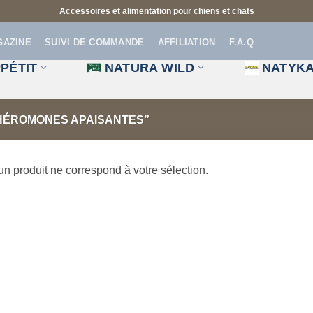
Accessoires et alimentation pour chiens et chats
GAZINE
SUIVI DE COMMANDE
AFFILIATION
F.A.Q
PÉTIT
NATURA WILD
NATYK
PHÉROMONES APAISANTES”
n produit ne correspond à votre sélection.