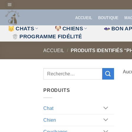
Passer
au
ACCUEIL
BOUTIQUE
MA
contenu
CHATS
CHIENS
BON AP
PROGRAMME FIDÉLITÉ
ACCUEIL
/
PRODUITS IDENTIFIÉS “
Aucu
PRODUITS
Chat
Chien
Couchages