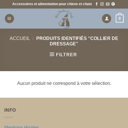
Passer
Accessoires et alimentation pour chiens et chats
au
contenu
0
ACCUEIL
/
PRODUITS IDENTIFIÉS “COLLIER DE
DRESSAGE”
FILTRER
Aucun produit ne correspond à votre sélection.
INFO
Mentions légales