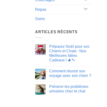
Repas
Soins
ARTICLES RÉCENTS
Préparez Noël pour vos
Chiens et Chats : Nos
Meilleures Idées
Cadeaux ! 🎄🐾
Aucun
commentaire
Comment réussir son
sur
Préparez
voyage avec son chien ?
Noël
pour
Aucun
vos
commentaire
Prévenir les problèmes
Chiens
sur
et
Comment
urinaires chez le chat
Chats
réussir
:
son
Aucun
Nos
voyage
commentaire
Meilleures
avec
sur
Idées
son
Prévenir