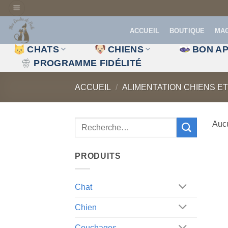
Passer
au
ACCUEIL
BOUTIQUE
MA
contenu
CHATS
CHIENS
BON AP
PROGRAMME FIDÉLITÉ
ACCUEIL
/
ALIMENTATION CHIENS E
Aucu
PRODUITS
Chat
Chien
Couchages