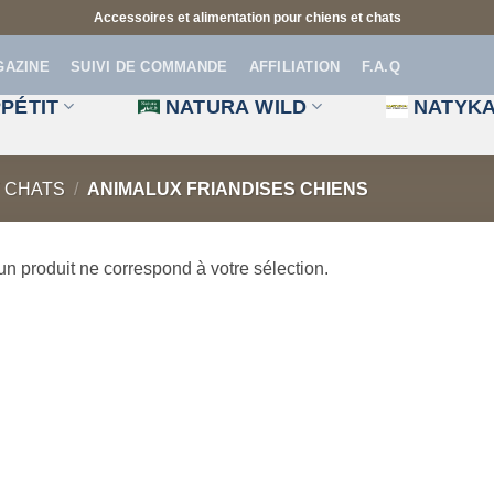
Accessoires et alimentation pour chiens et chats
GAZINE
SUIVI DE COMMANDE
AFFILIATION
F.A.Q
PÉTIT
NATURA WILD
NATYK
T CHATS
/
ANIMALUX FRIANDISES CHIENS
n produit ne correspond à votre sélection.